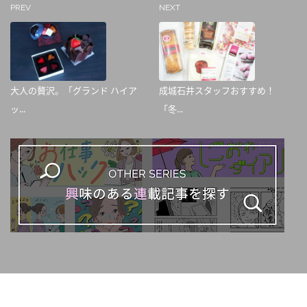
PREV
NEXT
大人の贅沢。「グランド ハイア
成城石井スタッフおすすめ！
ッ...
「冬...