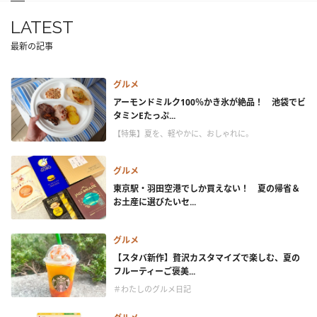
LATEST
最新の記事
グルメ
アーモンドミルク100％かき氷が絶品！ 池袋でビ
タミンEたっぷ...
【特集】夏を、軽やかに、おしゃれに。
グルメ
東京駅・羽田空港でしか買えない！ 夏の帰省＆
お土産に選びたいセ...
グルメ
【スタバ新作】贅沢カスタマイズで楽しむ、夏の
フルーティーご褒美...
＃わたしのグルメ日記