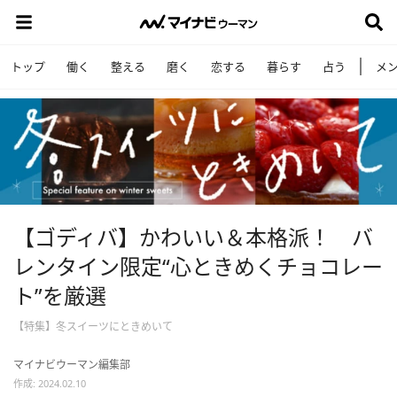
トップ
働く
整える
磨く
恋する
暮らす
占う
メ
【ゴディバ】かわいい＆本格派！ バ
レンタイン限定“心ときめくチョコレー
ト”を厳選
【特集】冬スイーツにときめいて
マイナビウーマン編集部
作成: 2024.02.10