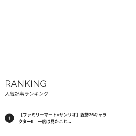
RANKING
人気記事ランキング
【ファミリーマート×サンリオ】総勢26キャラ
クター!! 一度は見たこと...