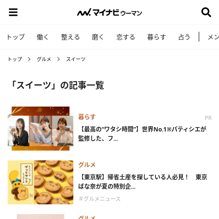
トップ
働く
整える
磨く
恋する
暮らす
占う
メ
トップ
グルメ
スイーツ
「スイーツ」の記事一覧
暮らす
PR
【最高の“ワタシ時間”】世界No.1※パティシエが
監修した、フ...
グルメ
【東京駅】帰省土産を探している人必見！ 東京
ばな奈が夏の特別企...
＃グルメニュース
グルメ