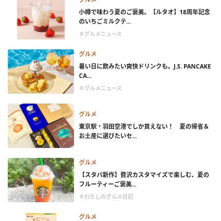
小樽で味わう夏のご褒美。【ルタオ】18周年記念
のいちごミルクテ...
＃グルメニュース
グルメ
暑い日に飲みたい爽快ドリンクも。J.S. PANCAKE
CA...
＃グルメニュース
グルメ
東京駅・羽田空港でしか買えない！ 夏の帰省＆
お土産に選びたいセ...
グルメ
【スタバ新作】贅沢カスタマイズで楽しむ、夏の
フルーティーご褒美...
＃わたしのグルメ日記
グルメ