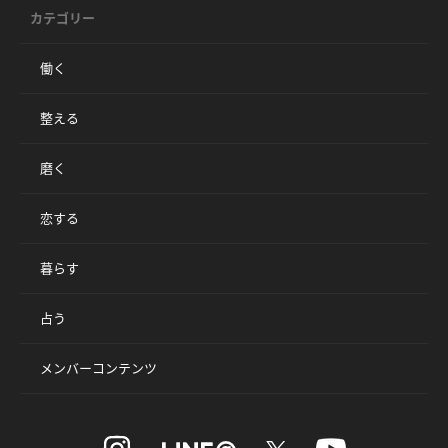
カテゴリー
働く
整える
磨く
恋する
暮らす
占う
メンバーコンテンツ