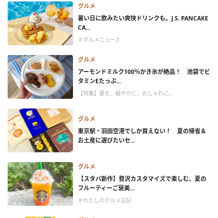
グルメ
暑い日に飲みたい爽快ドリンクも。J.S. PANCAKE
CA...
＃グルメニュース
グルメ
アーモンドミルク100％かき氷が絶品！ 池袋でビ
タミンEたっぷ...
【特集】夏を、軽やかに、おしゃれに。
グルメ
東京駅・羽田空港でしか買えない！ 夏の帰省＆
お土産に選びたいセ...
グルメ
【スタバ新作】贅沢カスタマイズで楽しむ、夏の
フルーティーご褒美...
＃わたしのグルメ日記