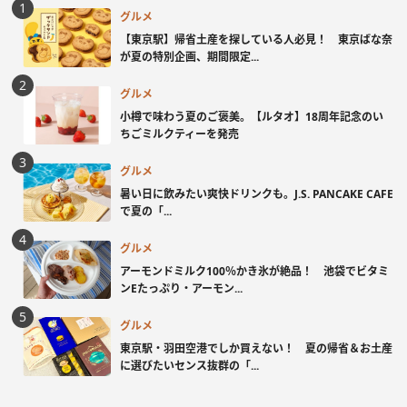
グルメ
【東京駅】帰省土産を探している人必見！ 東京ばな奈
が夏の特別企画、期間限定...
グルメ
小樽で味わう夏のご褒美。【ルタオ】18周年記念のい
ちごミルクティーを発売
グルメ
暑い日に飲みたい爽快ドリンクも。J.S. PANCAKE CAFE
で夏の「...
グルメ
アーモンドミルク100％かき氷が絶品！ 池袋でビタミ
ンEたっぷり・アーモン...
グルメ
東京駅・羽田空港でしか買えない！ 夏の帰省＆お土産
に選びたいセンス抜群の「...