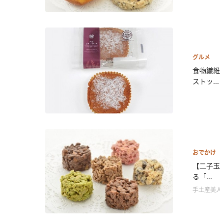
グルメ
食物繊
ストッ...
おでかけ
【二子玉
る「...
手土産美