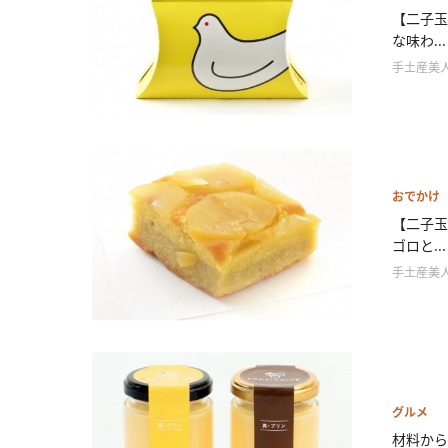
【二子玉
な味わ...
手土産美
おでかけ
【二子玉
ゴロと...
手土産美
グルメ
材料から