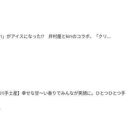
ri」がアイスになった!? 井村屋とkiriのコラボ、「クリ...
川手土産】幸せな甘～い香りでみんなが笑顔に。ひとつひとつ手
人