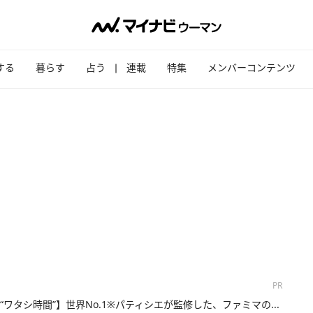
する
暮らす
占う
連載
特集
メンバーコンテンツ
PR
“ワタシ時間”】世界No.1※パティシエが監修した、ファミマの...