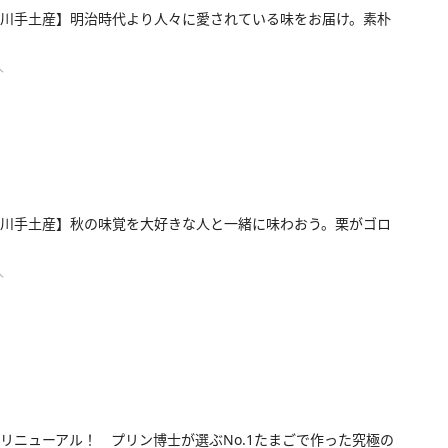
川手土産】明治時代より人々に愛されている味をお届け。素朴
人
川手土産】秋の味覚を大好きな人と一緒に味わおう。栗がゴロ
人
リニューアル！ プリン博士が選ぶNo.1たまごで作った究極の