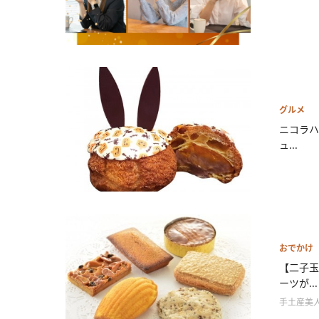
グルメ
ニコラハ
ュ...
おでかけ
【二子玉
ーツが...
手土産美