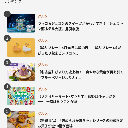
ランキング
グルメ
ラッコ＆ジュゴンのスイーツがかわいすぎ！ シェラト
ン都ホテル大阪、鳥羽水族...
グルメ
【鳩サブレー】8月10日は鳩の日！ 鳩サブレー1枚が
ぴったり収まるシリコン...
グルメ
【名古屋】ぴよりん史上初！ 爽やかな紫色が目を引く
「ブルーベリーぴよりん」...
グルメ
【ファミリーマート×サンリオ】総勢26キャラクタ
ー!! 一度は見たことがあ...
グルメ
【無印良品】「ほめられかぼちゃ」シリーズの季節限定
お菓子が全10種が登場