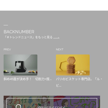
BACKNUMBER
「＃トレンドニュース」をもっと見る
PREV
NEXT
斜め45度が決め手！ 切削力+撹...
パリのビスケット専門店。「ル・
ビ...