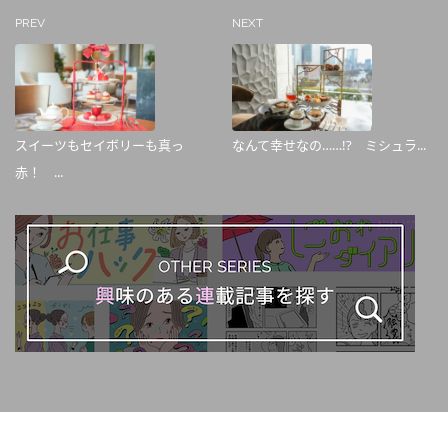
PREV
NEXT
スイーツもセイボリーも真っ
なんて幸せなの……!? ミシュラ...
赤！ ...