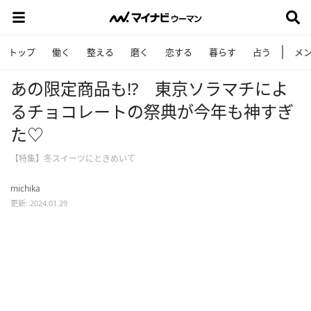
トップ
働く
整える
磨く
恋する
暮らす
占う
メ
あの限定商品も!? 東京ソラマチによ
るチョコレートの祭典が今年も神すぎ
た♡
【特集】冬スイーツにときめいて
michika
更新: 2024.01.29