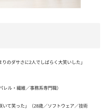
まりのダサさに2人でしばらく大笑いした」
アパレル・繊維／事務系専門職）
咲いて笑った」（28歳／ソフトウェア／技術