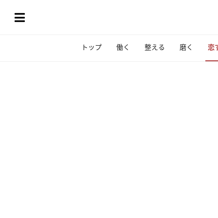
トップ
働く
整える
磨く
恋