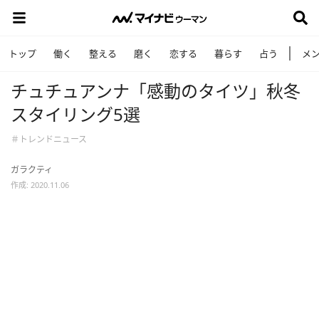
トップ
働く
整える
磨く
恋する
暮らす
占う
メ
チュチュアンナ「感動のタイツ」秋冬
スタイリング5選
＃トレンドニュース
ガラクティ
作成: 2020.11.06