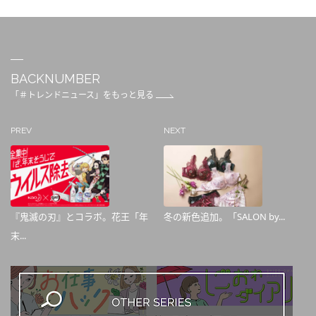
BACKNUMBER
「＃トレンドニュース」をもっと見る
PREV
NEXT
『鬼滅の刃』とコラボ。花王「年
冬の新色追加。「SALON by...
末...