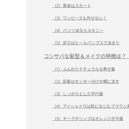
（2）基本はスカート
（3）ワンピースも外せない！
（4）パンツ派ならスキニー
（5）足元はヒールパンプスで決まり
コンサバな髪型＆メイクの特徴は？
（1）ふんわりナチュラルな巻き髪
（2）前髪はセンター分けか横に流す
（3）しっかりとした平行眉
（4）アイシャドウは肌になじむブラウン
（5）チークやリップはオレンジが今風