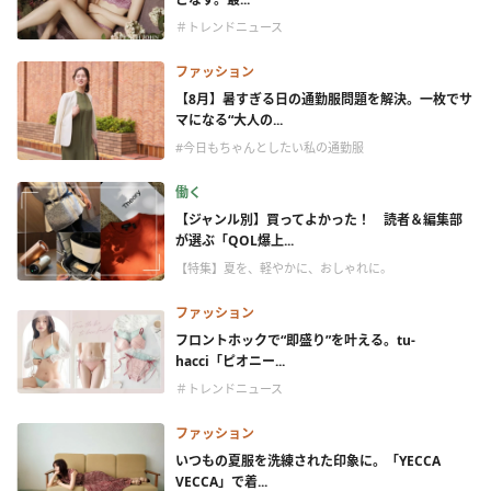
＃トレンドニュース
ファッション
【8月】暑すぎる日の通勤服問題を解決。一枚でサ
マになる“大人の...
#今日もちゃんとしたい私の通勤服
働く
【ジャンル別】買ってよかった！ 読者＆編集部
が選ぶ「QOL爆上...
【特集】夏を、軽やかに、おしゃれに。
ファッション
フロントホックで“即盛り”を叶える。tu-
hacci「ピオニー...
＃トレンドニュース
ファッション
いつもの夏服を洗練された印象に。「YECCA
VECCA」で着...