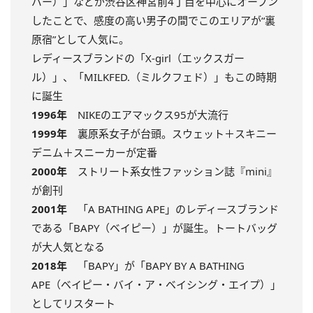
バー）」などが渋谷区神宮前4丁目を中心にオープン
したことで、感度の高い男子の間でこのエリアが“裏
原宿”として人気に。
レディースブランドの「X-girl（エックスガー
ル）」、「MILKFED.（ミルクフェド）」もこの時期
に誕生
1996年
NIKEのエアマックス95が大流行
1999年
裏原系女子が台頭。スウェット＋スキニー
デニム＋スニーカーが定番
2000年
ストリート系女性ファッション誌『mini』
が創刊
2001年
「A BATHING APE」のレディースブランド
である「BAPY（ベイピー）」が誕生。トートバッグ
が大人気となる
2018年
「BAPY」が「BAPY BY A BATHING
APE（ベイピー・バイ・ア・ベイシング・エイプ）」
としてリスタート