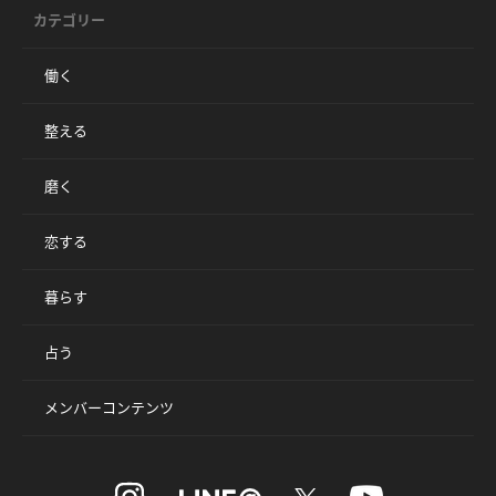
カテゴリー
働く
整える
磨く
恋する
暮らす
占う
メンバーコンテンツ