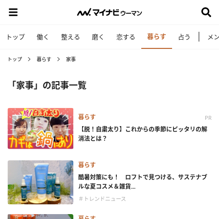
暮らす
トップ
働く
整える
磨く
恋する
占う
メ
トップ
暮らす
家事
「家事」の記事一覧
暮らす
PR
【脱！自粛太り】これからの季節にピッタリの解
消法とは？
暮らす
酷暑対策にも！ ロフトで見つける、サステナブ
ルな夏コスメ＆雑貨...
＃トレンドニュース
暮らす