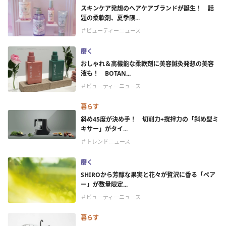
スキンケア発想のヘアケアブランドが誕生！ 話
題の柔軟剤、夏季限...
＃ビューティーニュース
磨く
おしゃれ＆高機能な柔軟剤に美容鍼灸発想の美容
液も！ BOTAN...
＃ビューティーニュース
暮らす
斜め45度が決め手！ 切削力+撹拌力の「斜め型ミ
キサー」がタイ...
＃トレンドニュース
磨く
SHIROから芳醇な果実と花々が贅沢に香る「ペア
ー」が数量限定...
＃ビューティーニュース
暮らす