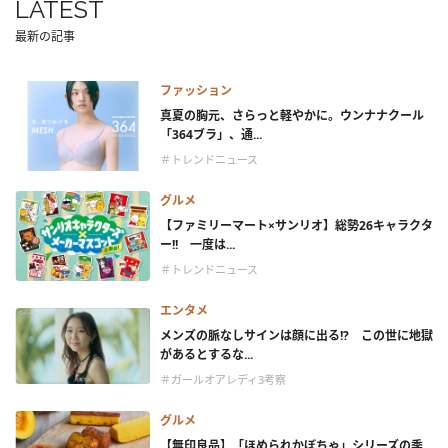
LATEST
最新の記事
ファッション
真夏の胸元、さらっと軽やかに。ウンナナクール
「364ブラ」、通...
＃トレンドニュース
グルメ
【ファミリーマート×サンリオ】総勢26キャラクタ
ー!! 一度は...
＃トレンドニュース
エンタメ
メンズの脈なしサインは顔に出る!? この世に地獄
があるとするな...
＃ガールオアレディ3考察
グルメ
【無印良品】「ほめられかぼちゃ」シリーズの季