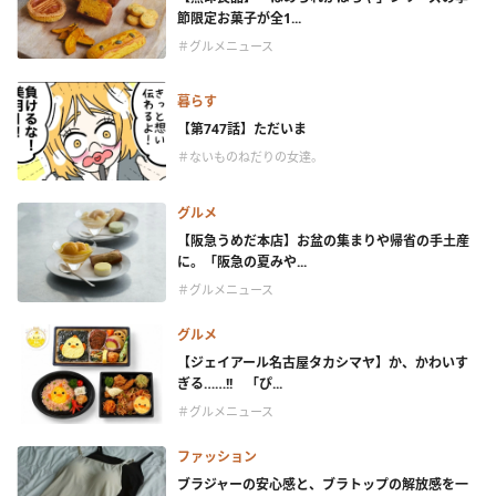
節限定お菓子が全1...
＃グルメニュース
暮らす
【第747話】ただいま
＃ないものねだりの女達。
グルメ
【阪急うめだ本店】お盆の集まりや帰省の手土産
に。「阪急の夏みや...
＃グルメニュース
グルメ
【ジェイアール名古屋タカシマヤ】か、かわいす
ぎる……!! 「ぴ...
＃グルメニュース
ファッション
ブラジャーの安心感と、ブラトップの解放感を一