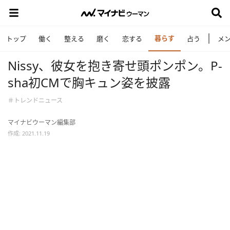
暮らす
トップ
働く
整える
磨く
恋する
占う
メ
Nissy、彼女を抱き寄せ頭ポンポン。P-
sha初CMで胸キュン姿を披露
＃トレンドニュース
マイナビウーマン編集部
作成: 2021.11.19