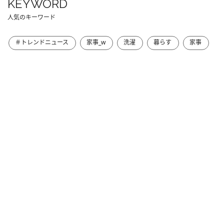
KEYWORD
人気のキーワード
＃トレンドニュース
家事_w
洗濯
暮らす
家事