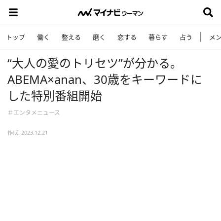
トップ
働く
整える
磨く
恋する
暮らす
占う
メ
“大人の愛のトリセツ”が分かる。
ABEMA×anan、30歳をキーワードに
した特別番組開始
＃エンタメニュース
作成: 2023.12.21