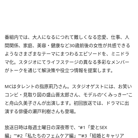
番組内では、大人になるにつれて難しくなる恋愛、仕事、人
間関係、家庭、美容・健康など30歳前後の女性が共感できる
ようなさまざまなテーマにまつわるエピソードを、ミニドラ
マ化。スタジオにてライフステージの異なる多彩なメンバー
がトークを通じて解決策や役立つ情報を提案します。
MCはタレントの指原莉乃さん。スタジオゲストには、お笑い
コンビ・見取り図の盛山晋太郎さん、モデルの“くみっきー”こ
と舟山久美子さんが出演します。初回放送では、ドラマに出
演する俳優の瀬戸利樹さんも登場。
放送日時は毎週土曜日の深夜帯で、“#1「愛とSEX
編」”“#2「私たちのフェムケア編」”“#3「結婚とキャリア