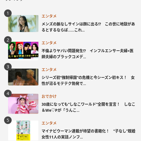
エンタメ
メンズの脈なしサインは顔に出る!? この世に地獄があ
るとするならば……これ...
エンタメ
不倫よりヤバい問題発生!? インフルエンサー夫婦×医
師夫婦のブラックコメデ...
エンタメ
シリーズ初“強制帰国”の危機と今シーズン初キス！ 女
性が沼るモテテク勃発で...
おでかけ
30歳になっても“しなこワールド”全開を宣言！ しなこ
＆We♡Pが「うんこ...
エンタメ
マイナビウーマン連載が待望の書籍化！ “子なし”既婚
女性11人の実話ノンフ...