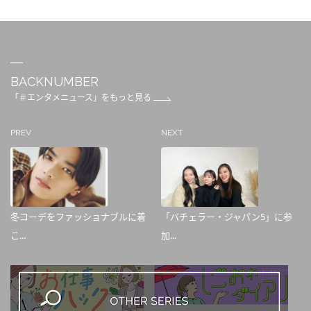
BACKNUMBER
「＃エンタメニュース」をもっと見る
PREV
NEXT
冬コーデをファッショナブルに着
「バチェラー・ジャパン5」に参
こ...
加...