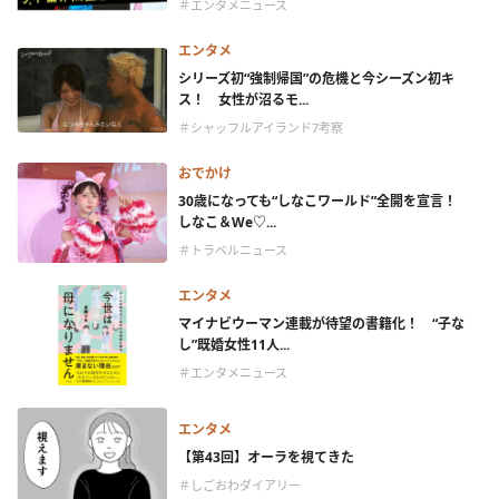
＃エンタメニュース
エンタメ
シリーズ初“強制帰国”の危機と今シーズン初キ
ス！ 女性が沼るモ...
＃シャッフルアイランド7考察
おでかけ
30歳になっても“しなこワールド”全開を宣言！
しなこ＆We♡...
＃トラベルニュース
エンタメ
マイナビウーマン連載が待望の書籍化！ “子な
し”既婚女性11人...
＃エンタメニュース
エンタメ
【第43回】オーラを視てきた
＃しごおわダイアリー