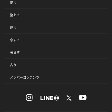
働く
整える
磨く
恋する
暮らす
占う
メンバーコンテンツ