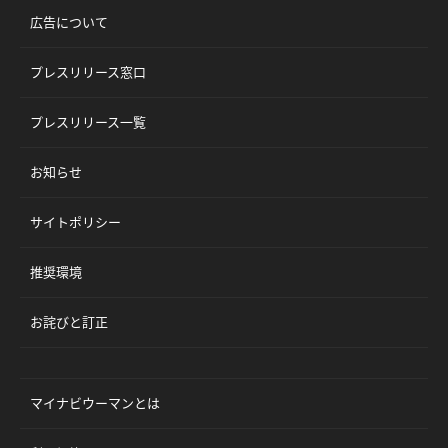
広告について
プレスリリース窓口
プレスリリース一覧
お知らせ
サイトポリシー
推奨環境
お詫びと訂正
マイナビウーマンとは