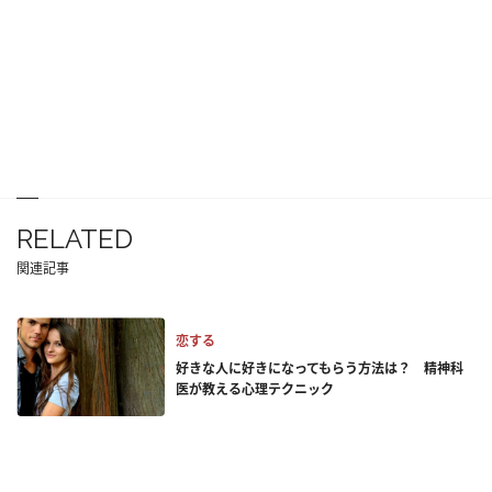
RELATED
関連記事
恋する
好きな人に好きになってもらう方法は？ 精神科
医が教える心理テクニック