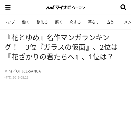
トップ
働く
整える
磨く
恋する
暮らす
占う
メ
『花とゆめ』名作マンガランキン
グ！ 3位『ガラスの仮面』、2位は
『花ざかりの君たちへ』、1位は？
Mina／OFFICE-SANGA
作成: 2015.08.25