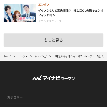
エンタメ
イケメン2人と三角関係!? 推し活OLの胸キュンオ
フィスロマン...
＃エンタメニュース
もっと見る
トップ
エンタメ
本・マンガ
『花とゆめ』名作マンガランキング！ 3位『ガ
カテゴリー