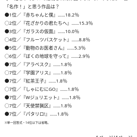
「名作！」と思う作品は？
●1位／『赤ちゃんと僕』……18.2％
○2位／『花ざかりの君たちへ』……15.3％
●3位／『ガラスの仮面』……10.0％
○4位／『フルーツバスケット』……8.8％
●5位／『動物のお医者さん』……5.3％
○6位／『ぼくの地球を守って』……2.9％
●7位／『アラベスク』……1.8％
○7位／『学園アリス』……1.8％
●7位／『紅茶王子』……1.8％
○7位／『しゃにむにGO』……1.8％
●7位／『Wジュリエット』……1.8％
○7位／『天使禁猟区』……1.8％
●7位／『パタリロ!』……1.8％
※単一回答式・14位以下は省略。