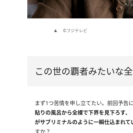
©フジテレビ
この世の覇者みたいな全
まず1つ苦情を申し立てたい。前回予告
貼りの風呂から全裸で下界を見下ろす、「
がサブリミナルのように一瞬仕込まれて
すか？