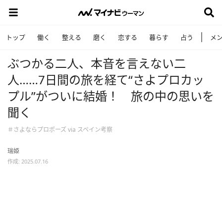
トップ
働く
整える
磨く
恋する
暮らす
占う
メ
ぶつかる二人、本音を言えない二
人……7日間の旅を経て“さよプロカッ
プル”がついに結婚！ 旅の中の思いを
聞く
＃さよならプロポーズ via スペイン考察
瑞姫
作成: 2025.07.16