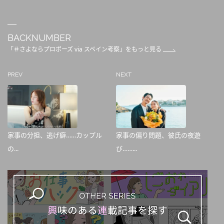
BACKNUMBER
「＃さよならプロポーズ via スペイン考察」をもっと見る
PREV
NEXT
家事の分担、逃げ癖……カップル
家事の偏り問題、彼氏の夜遊
の...
び……...