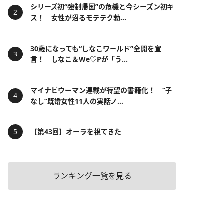
シリーズ初“強制帰国”の危機と今シーズン初キ
ス！ 女性が沼るモテテク勃...
30歳になっても“しなこワールド”全開を宣
言！ しなこ＆We♡Pが「う...
マイナビウーマン連載が待望の書籍化！ “子
なし”既婚女性11人の実話ノ...
【第43回】オーラを視てきた
ランキング一覧を見る