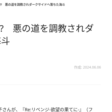
!? 悪の道を調教されダークサイドへ落ちた海斗
!? 悪の道を調教されダ
海斗
作成: 2024.06.06
さんが、『Re:リベンジ-欲望の果てに-』（フ