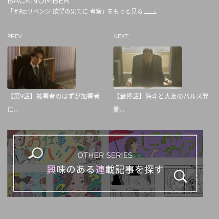
BACKNUMBER
「＃Re:リベンジ-欲望の果てに-考察」をもっと見る
PREV
NEXT
【第9話】被害者のはずが加害者
【最終話】海斗と大友のバルス発
に...
動...