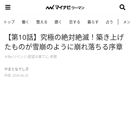
トップ
働く
整える
磨く
恋する
暮らす
占う
メ
【第10話】究極の絶対絶滅！築き上げ
たものが雪崩のように崩れ落ちる序章
＃Re:リベンジ-欲望の果てに-考察
やまとなでし子
作成: 2024.06.20