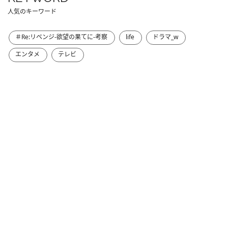
人気のキーワード
＃Re:リベンジ-欲望の果てに-考察
life
ドラマ_w
エンタメ
テレビ