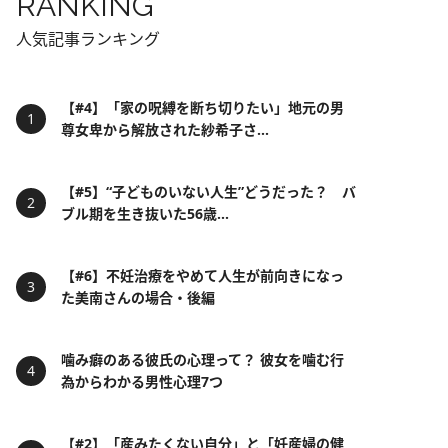
RANKING
人気記事ランキング
【#4】「家の呪縛を断ち切りたい」地元の男
尊女卑から解放された紗希子さ...
【#5】“子どものいない人生”どうだった？ バ
ブル期を生き抜いた56歳...
【#6】不妊治療をやめて人生が前向きになっ
た美南さんの場合・後編
噛み癖のある彼氏の心理って？ 彼女を噛む行
為からわかる男性心理7つ
【#2】「産みたくない自分」と「妊産婦の健