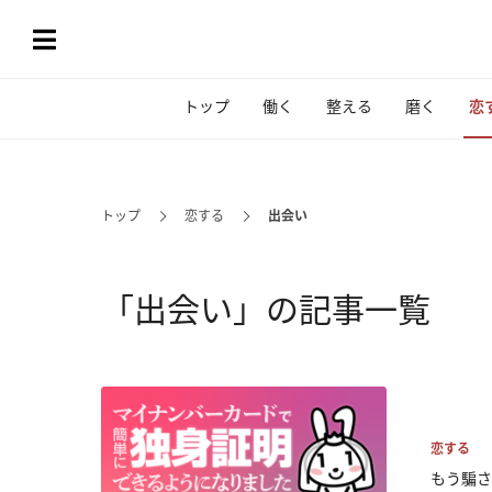
トップ
働く
整える
磨く
恋
トップ
恋する
出会い
「出会い」の記事一覧
恋する
もう騙さ