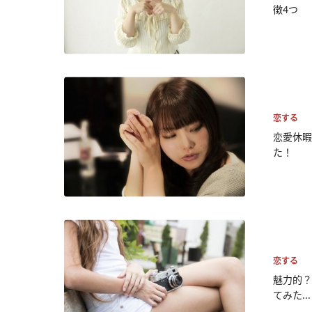
徴4つ
恋する
恋愛休暇
た！
恋する
魅力的？
てみた...