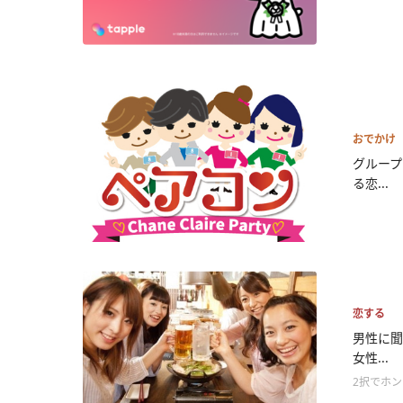
おでかけ
グループ
る恋...
恋する
男性に聞
女性...
2択でホ