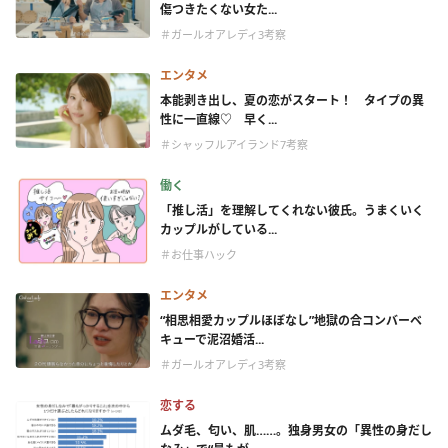
傷つきたくない女た...
＃ガールオアレディ3考察
エンタメ
本能剥き出し、夏の恋がスタート！ タイプの異
性に一直線♡ 早く...
＃シャッフルアイランド7考察
働く
「推し活」を理解してくれない彼氏。うまくいく
カップルがしている...
＃お仕事ハック
エンタメ
“相思相愛カップルほぼなし”地獄の合コンバーベ
キューで泥沼婚活...
＃ガールオアレディ3考察
恋する
ムダ毛、匂い、肌……。独身男女の「異性の身だし