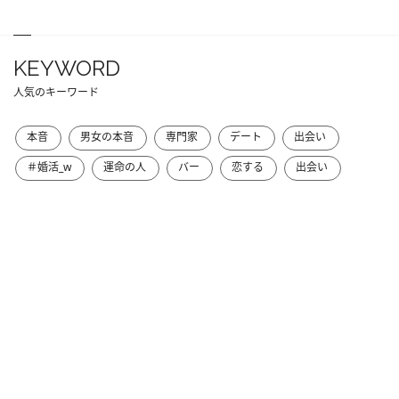
KEYWORD
人気のキーワード
本音
男女の本音
専門家
デート
出会い
＃婚活_w
運命の人
バー
恋する
出会い