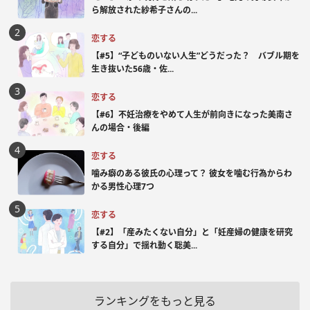
ら解放された紗希子さんの...
恋する
【#5】“子どものいない人生”どうだった？ バブル期を
生き抜いた56歳・佐...
恋する
【#6】不妊治療をやめて人生が前向きになった美南さ
んの場合・後編
恋する
噛み癖のある彼氏の心理って？ 彼女を噛む行為からわ
かる男性心理7つ
恋する
【#2】「産みたくない自分」と「妊産婦の健康を研究
する自分」で揺れ動く聡美...
ランキングをもっと見る