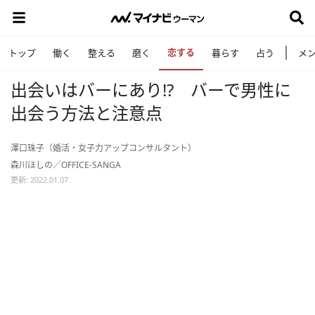
恋する
トップ
働く
整える
磨く
暮らす
占う
メ
出会いはバーにあり!? バーで男性に
出会う方法と注意点
澤口珠子（婚活・女子力アップコンサルタント）
森川ほしの／OFFICE-SANGA
更新: 2022.01.07