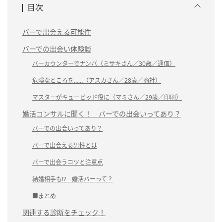
目次
バーで出会える可能性
バーでの出会い体験談
バーカウンターでナンパ（ミサキさん／30歳／通信）
危険なところを……（アスカさん／28歳／商社）
マスターがキューピッド役に（マミさん／29歳／印刷）
婚活コンサルに聞く！ バーでの出会いってあり？
バーでの出会いってあり？
バーで出会える男性とは
バーで出会うコツと注意点
結婚相手も!? 婚活バーって？
■まとめ
関連する診断をチェック！