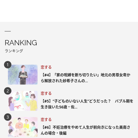
RANKING
ランキング
恋する
【#4】「家の呪縛を断ち切りたい」地元の男尊女卑か
ら解放された紗希子さんの...
恋する
【#5】“子どものいない人生”どうだった？ バブル期を
生き抜いた56歳・佐...
恋する
【#6】不妊治療をやめて人生が前向きになった美南さ
んの場合・後編