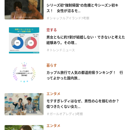
シリーズ初“強制帰国”の危機と今シーズン初キ
ス！ 女性が沼るモ...
＃シャッフルアイランド7考察
恋する
男女ともに約7割が結婚しない・できないと考えた
経験あり。その理...
＃トレンドニュース
暮らす
カップル旅行で人気の都道府県ランキング！ 行
ってよかった国内旅...
エンタメ
モテすぎレディはなぜ、男性の心を掴むのか？
傷つきたくない女た...
＃ガールオアレディ3考察
エンタメ