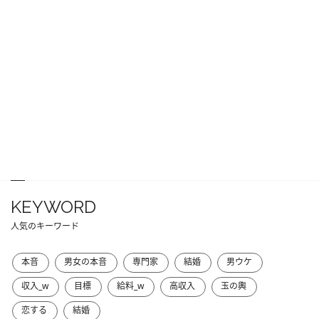
KEYWORD
人気のキーワード
本音
男女の本音
専門家
結婚
男ウケ
収入_w
目標
給料_w
高収入
玉の輿
恋する
結婚