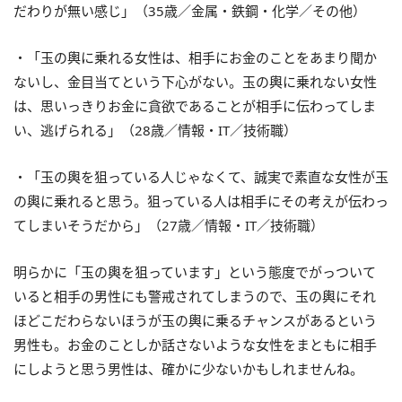
だわりが無い感じ」（35歳／金属・鉄鋼・化学／その他）
・「玉の輿に乗れる女性は、相手にお金のことをあまり聞か
ないし、金目当てという下心がない。玉の輿に乗れない女性
は、思いっきりお金に貪欲であることが相手に伝わってしま
い、逃げられる」（28歳／情報・IT／技術職）
・「玉の輿を狙っている人じゃなくて、誠実で素直な女性が玉
の輿に乗れると思う。狙っている人は相手にその考えが伝わっ
てしまいそうだから」（27歳／情報・IT／技術職）
明らかに「玉の輿を狙っています」という態度でがっついて
いると相手の男性にも警戒されてしまうので、玉の輿にそれ
ほどこだわらないほうが玉の輿に乗るチャンスがあるという
男性も。お金のことしか話さないような女性をまともに相手
にしようと思う男性は、確かに少ないかもしれませんね。