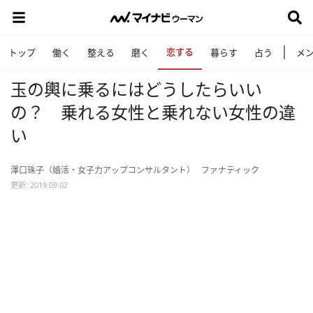
恋する
トップ
働く
整える
磨く
暮らす
占う
メ
玉の輿に乗るにはどうしたらいい
の？ 乗れる女性と乗れない女性の違
い
澤口珠子（婚活・女子力アップコンサルタント）
ファナティック
更新: 2019.09.02