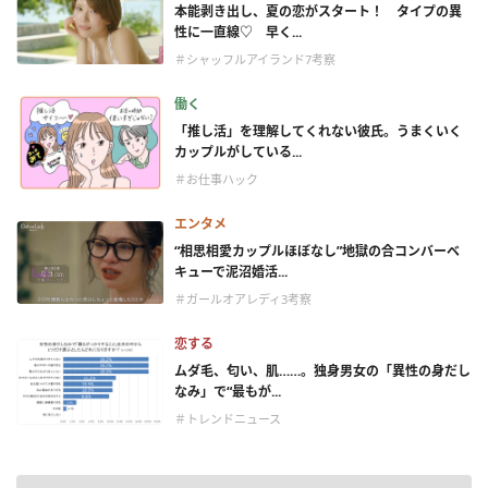
本能剥き出し、夏の恋がスタート！ タイプの異
性に一直線♡ 早く...
＃シャッフルアイランド7考察
働く
「推し活」を理解してくれない彼氏。うまくいく
カップルがしている...
＃お仕事ハック
エンタメ
“相思相愛カップルほぼなし”地獄の合コンバーベ
キューで泥沼婚活...
＃ガールオアレディ3考察
恋する
ムダ毛、匂い、肌……。独身男女の「異性の身だし
なみ」で“最もが...
＃トレンドニュース