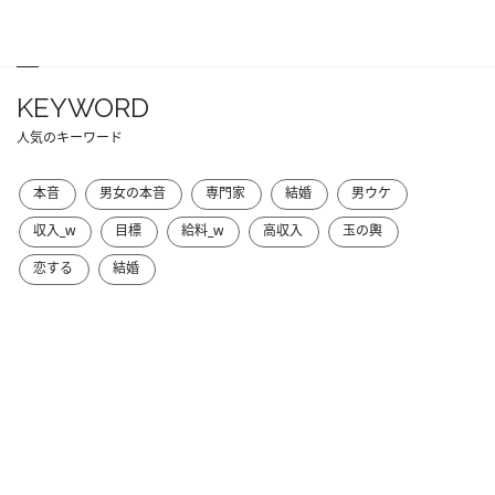
KEYWORD
人気のキーワード
本音
男女の本音
専門家
結婚
男ウケ
収入_w
目標
給料_w
高収入
玉の輿
恋する
結婚