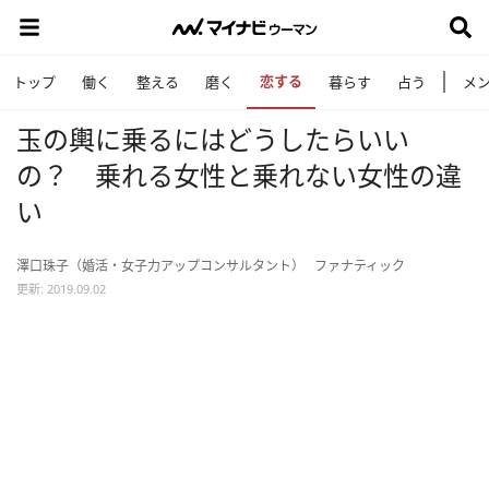
恋する
トップ
働く
整える
磨く
暮らす
占う
メ
玉の輿に乗るにはどうしたらいい
の？ 乗れる女性と乗れない女性の違
い
澤口珠子（婚活・女子力アップコンサルタント）
ファナティック
更新: 2019.09.02