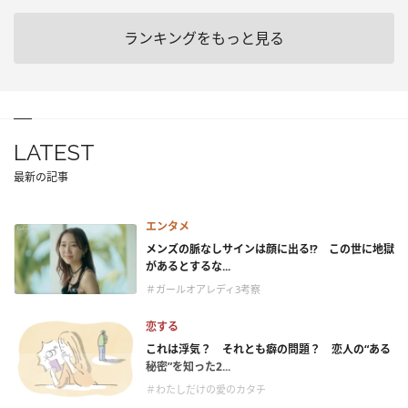
ランキングをもっと見る
LATEST
最新の記事
エンタメ
メンズの脈なしサインは顔に出る!? この世に地獄
があるとするな...
＃ガールオアレディ3考察
恋する
これは浮気？ それとも癖の問題？ 恋人の“ある
秘密”を知った2...
＃わたしだけの愛のカタチ