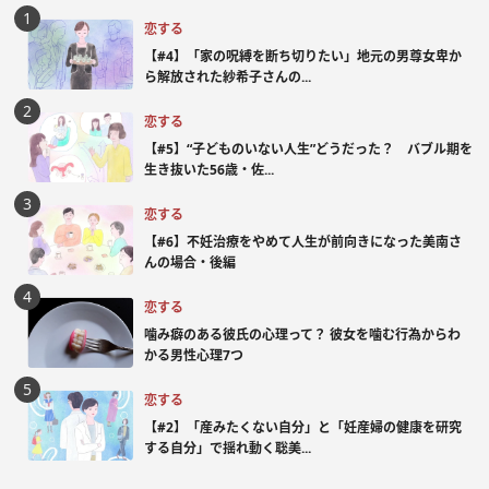
恋する
【#4】「家の呪縛を断ち切りたい」地元の男尊女卑か
ら解放された紗希子さんの...
恋する
【#5】“子どものいない人生”どうだった？ バブル期を
生き抜いた56歳・佐...
恋する
【#6】不妊治療をやめて人生が前向きになった美南さ
んの場合・後編
恋する
噛み癖のある彼氏の心理って？ 彼女を噛む行為からわ
かる男性心理7つ
恋する
【#2】「産みたくない自分」と「妊産婦の健康を研究
する自分」で揺れ動く聡美...