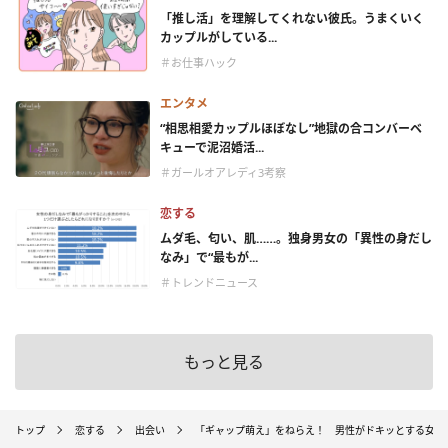
「推し活」を理解してくれない彼氏。うまくいく
カップルがしている...
＃お仕事ハック
エンタメ
“相思相愛カップルほぼなし”地獄の合コンバーベ
キューで泥沼婚活...
＃ガールオアレディ3考察
恋する
ムダ毛、匂い、肌……。独身男女の「異性の身だし
なみ」で“最もが...
＃トレンドニュース
もっと見る
トップ
恋する
出会い
「ギャップ萌え」をねらえ！ 男性がドキッとする女性