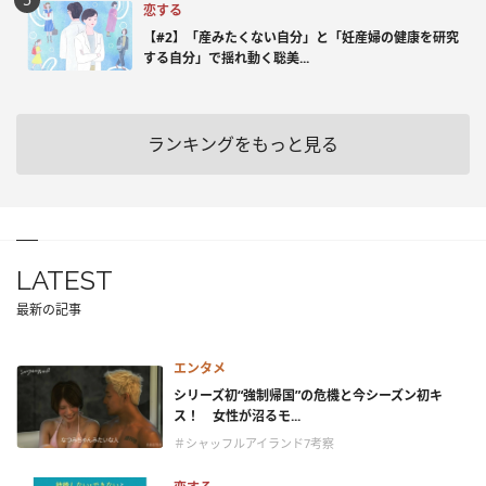
恋する
【#2】「産みたくない自分」と「妊産婦の健康を研究
する自分」で揺れ動く聡美...
ランキングをもっと見る
LATEST
最新の記事
エンタメ
シリーズ初“強制帰国”の危機と今シーズン初キ
ス！ 女性が沼るモ...
＃シャッフルアイランド7考察