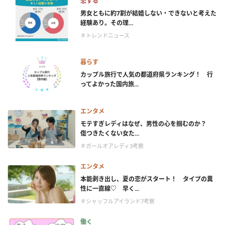
恋する
男女ともに約7割が結婚しない・できないと考えた
経験あり。その理...
＃トレンドニュース
暮らす
カップル旅行で人気の都道府県ランキング！ 行
ってよかった国内旅...
エンタメ
モテすぎレディはなぜ、男性の心を掴むのか？
傷つきたくない女た...
＃ガールオアレディ3考察
エンタメ
本能剥き出し、夏の恋がスタート！ タイプの異
性に一直線♡ 早く...
＃シャッフルアイランド7考察
働く