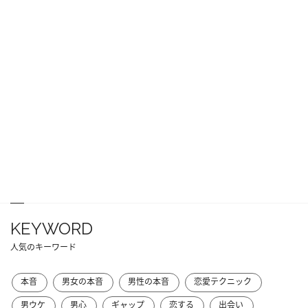
KEYWORD
人気のキーワード
本音
男女の本音
男性の本音
恋愛テクニック
男ウケ
男心
ギャップ
恋する
出会い