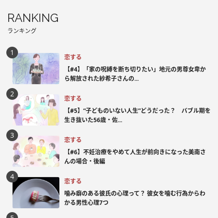
RANKING
ランキング
恋する
【#4】「家の呪縛を断ち切りたい」地元の男尊女卑か
ら解放された紗希子さんの...
恋する
【#5】“子どものいない人生”どうだった？ バブル期を
生き抜いた56歳・佐...
恋する
【#6】不妊治療をやめて人生が前向きになった美南さ
んの場合・後編
恋する
噛み癖のある彼氏の心理って？ 彼女を噛む行為からわ
かる男性心理7つ