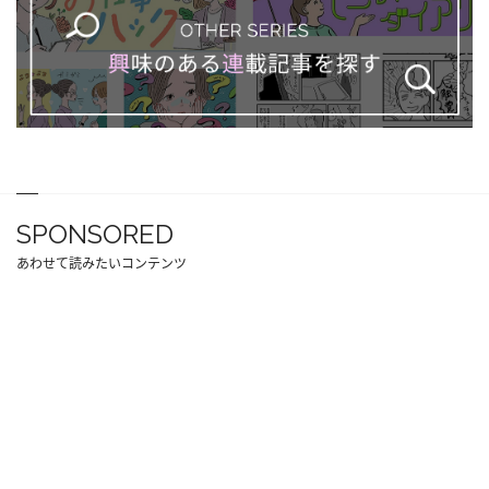
SPONSORED
あわせて読みたいコンテンツ