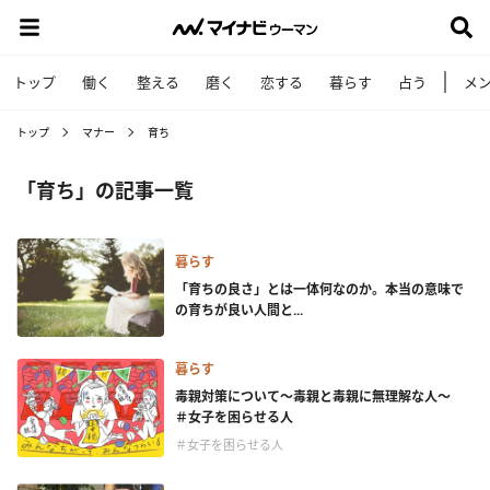
トップ
働く
整える
磨く
恋する
暮らす
占う
メ
トップ
マナー
育ち
「育ち」の記事一覧
暮らす
「育ちの良さ」とは一体何なのか。本当の意味で
の育ちが良い人間と...
暮らす
毒親対策について～毒親と毒親に無理解な人～
＃女子を困らせる人
＃女子を困らせる人