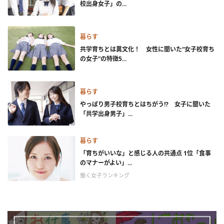
校出身女子」の...
暮らす
共学育ちとは異文化！ 女性に聞いた“女子校育ち
の女子”の特徴5...
暮らす
やっぱり男子校育ちとはちがう!? 女子に聞いた
「共学出身男子」...
暮らす
「育ちがいいな」と感じる人の共通点 1位「食事
のマナーがよい」...
働く女子ランキング