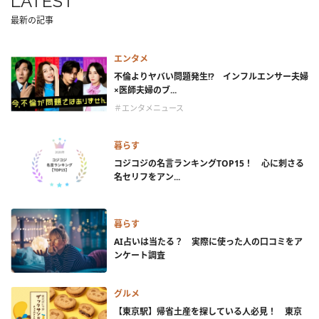
LATEST
最新の記事
エンタメ
不倫よりヤバい問題発生!? インフルエンサー夫婦
×医師夫婦のブ...
＃エンタメニュース
暮らす
コジコジの名言ランキングTOP15！ 心に刺さる
名セリフをアン...
暮らす
AI占いは当たる？ 実際に使った人の口コミをア
ンケート調査
グルメ
【東京駅】帰省土産を探している人必見！ 東京