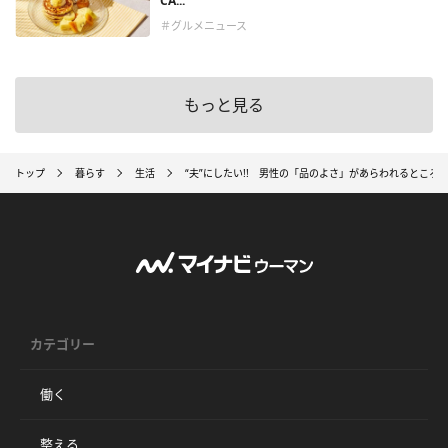
CA...
＃グルメニュース
もっと見る
トップ
暮らす
生活
“夫”にしたい!! 男性の「品のよさ」があらわれるところ6
カテゴリー
働く
整える