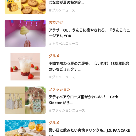
ばな奈が夏の特別企...
＃グルメニュース
おでかけ
アラサーOL、うんこに癒やされる。『うんこミュ
ージアム YOK...
＃トラベルニュース
グルメ
小樽で味わう夏のご褒美。【ルタオ】18周年記念
のいちごミルクテ...
＃グルメニュース
ファッション
テディベアやローズ柄がかわいい！ Cath
Kidstonから...
＃ファッションニュース
グルメ
暑い日に飲みたい爽快ドリンクも。J.S. PANCAKE