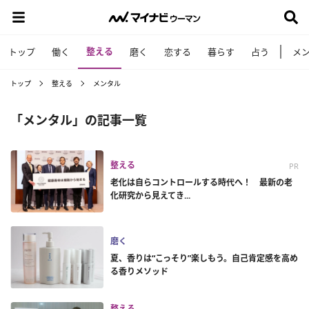
整える
トップ
働く
磨く
恋する
暮らす
占う
メ
トップ
整える
メンタル
「メンタル」の記事一覧
整える
PR
老化は自らコントロールする時代へ！ 最新の老
化研究から見えてき...
磨く
夏、香りは“こっそり”楽しもう。自己肯定感を高め
る香りメソッド
整える