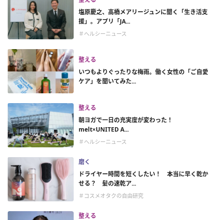
塩原慶之、高橋メアリージュンに聞く「生き活支
援」。アプリ「JA...
＃ヘルシーニュース
整える
いつもよりぐったりな梅雨。働く女性の「ご自愛
ケア」を聞いてみた...
整える
朝ヨガで一日の充実度が変わった！
melt×UNITED A...
＃ヘルシーニュース
磨く
ドライヤー時間を短くしたい！ 本当に早く乾か
せる？ 髪の速乾ア...
＃コスメオタクの自由研究
整える