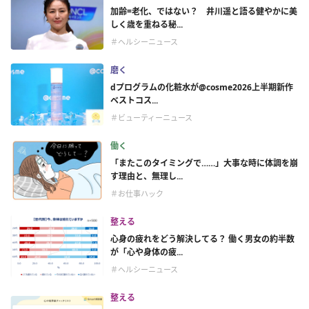
加齢=老化、ではない？ 井川遥と語る健やかに美
しく歳を重ねる秘...
＃ヘルシーニュース
磨く
dプログラムの化粧水が@cosme2026上半期新作
ベストコス...
＃ビューティーニュース
働く
「またこのタイミングで……」大事な時に体調を崩
す理由と、無理し...
＃お仕事ハック
整える
心身の疲れをどう解決してる？ 働く男女の約半数
が「心や身体の疲...
＃ヘルシーニュース
整える