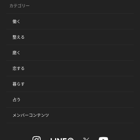
カテゴリー
働く
整える
磨く
恋する
暮らす
占う
メンバーコンテンツ