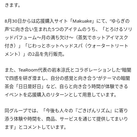
きます。
8月30日からは応援購入サイト「Makuake」にて、“ゆらぎの
声”に向き合い生まれた5つのアイテムのうち、「とろけるソリ
ッドパフューム～月の満ち欠け～（蒸気でホットアイマスク
付き）」「じわっとホットヘッドスパ（ウォータートリート
メント）」の2品を先行販売。
また、TeaRoom代表の岩本涼氏とコラボレーションした“暗闇
で四感を研ぎ澄まし、自分の感覚と向き合う“がテーマの暗闇
茶会「日日是好日」など、自らと向き合う時間が体験できる
イベントを応援購入のリターンとして用意しています。
同グループでは、「今後も人々の『ごきげんリズム』に寄り
添う体験や時間を、商品、サービスを通じて提供してまいり
ます」とコメントしています。