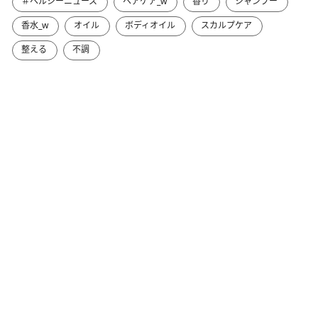
＃ヘルシーニュース
ヘアケア_w
香り
シャンプー
香水_w
オイル
ボディオイル
スカルプケア
整える
不調