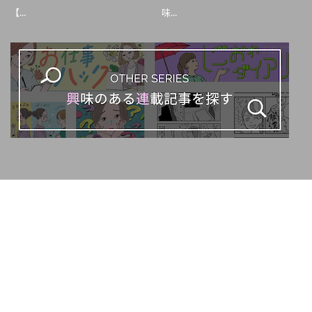
【...
味...