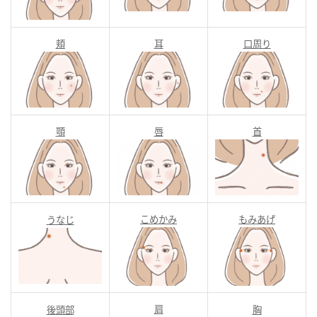
頬
耳
口周り
顎
唇
首
こめかみ
もみあげ
うなじ
肩
後頭部
胸