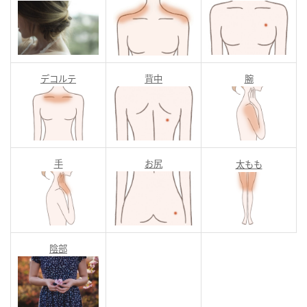
デコルテ
背中
腕
手
お尻
太もも
陰部