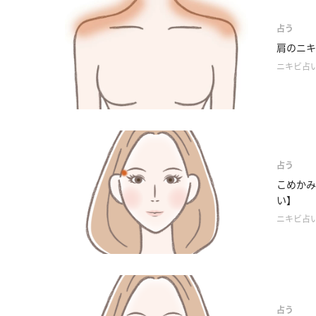
占う
肩のニキ
ニキビ占
占う
こめかみ
い】
ニキビ占
占う