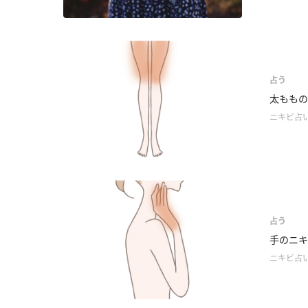
占う
太ももの
ニキビ占
占う
手のニキ
ニキビ占