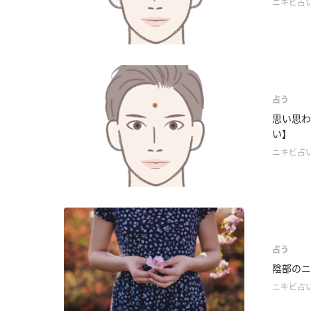
ニキビ占
占う
思い思わ
い】
ニキビ占
占う
陰部のニ
ニキビ占