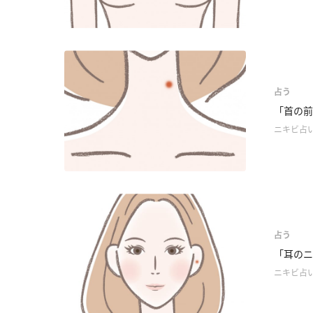
占う
「首の前
ニキビ占
占う
「耳のニ
ニキビ占