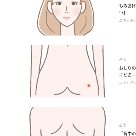
もみあげ
い】
ニキビ占
占う
おしりの
キビ占...
ニキビ占
占う
「背中の