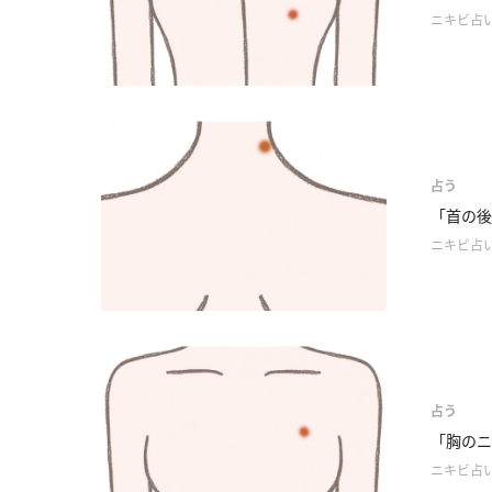
ニキビ占
占う
「首の後
ニキビ占
占う
「胸のニ
ニキビ占