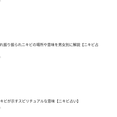
い
れ振り振られニキビの場所や意味を男女別に解説【ニキビ占
い
キビが示すスピリチュアルな意味【ニキビ占い】
い