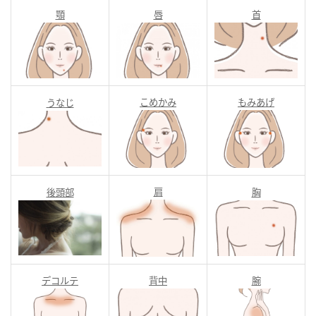
顎
唇
首
こめかみ
もみあげ
うなじ
肩
後頭部
胸
デコルテ
背中
腕