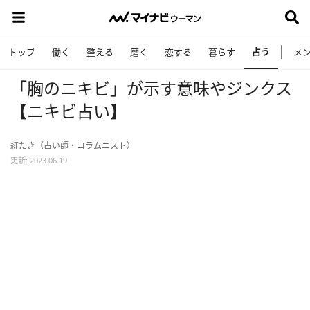
占う
トップ
働く
整える
磨く
恋する
暮らす
メ
「胸のニキビ」が示す意味やジンクス
【ニキビ占い】
紅たき（占い師・コラムニスト）
更新: 2023.06.19