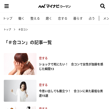
トップ
働く
整える
磨く
恋する
暮らす
占う
メ
トップ
＃合コン
「＃合コン」の記事一覧
恋する
ショックで死にたい！ 合コンで女性が加齢を感
じた瞬間13
恋する
今思い出しても腹立つ！ 合コンに来た最低な男
達15選
恋する