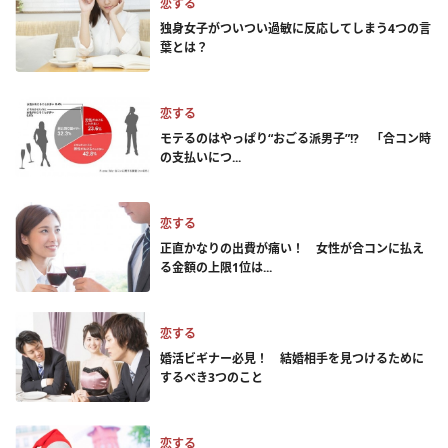
恋する
独身女子がついつい過敏に反応してしまう4つの言
葉とは？
恋する
モテるのはやっぱり“おごる派男子”!? 「合コン時
の支払いにつ...
恋する
正直かなりの出費が痛い！ 女性が合コンに払え
る金額の上限1位は...
恋する
婚活ビギナー必見！ 結婚相手を見つけるために
するべき3つのこと
恋する