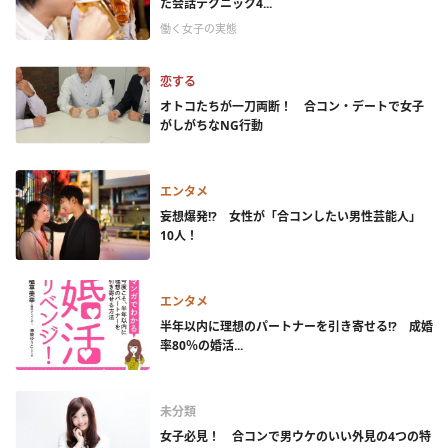
た会話テクニック4...
働く女子の実態
恋する
オトコたちが一刀両断！ 合コン・デートで女子
がしがちなNG行動
エンタメ
妄想爆発!? 女性が「合コンしたい男性芸能人」
10人！
エンタメ
半年以内に理想のパートナーを引き寄せる!? 成婚
率80％の婚活...
未分類
女子必見！ 合コンで男ウケのいい外見の4つの特