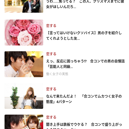
うわ……焦ってる？ この人、クリスマスまでに彼
女がほしいんだろ...
恋する
【言ってはいけないクソバイス】男の子を紹介し
てくれようとした友...
恋する
えっ、反応に困っちゃう!? 合コンでの男の自慢話
「芸能人と同級...
働く女子の実態
恋する
なんで来たんだよ！ 「合コンでムカつく女子の
態度」4パターン
恋する
聞き上手は鉄板でウケる？ 合コンで盛り上がっ