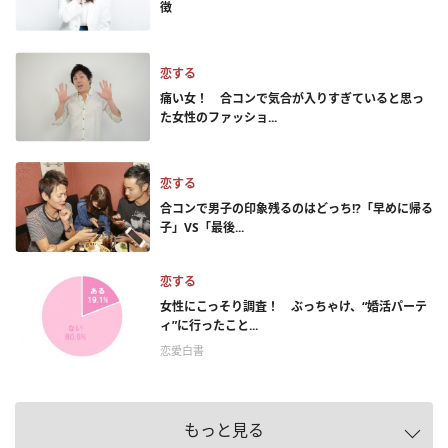
徴
恋する
痛い女！ 合コンで気合が入りすぎていると思っ
た女性のファッショ...
恋する
合コンで男子の印象残るのはどっち!?「早めに帰る
子」VS「最後...
恋する
女性にこっそり調査！ ぶっちゃけ、“婚活パーテ
ィ”に行ったこと...
恋愛白書
もっと見る