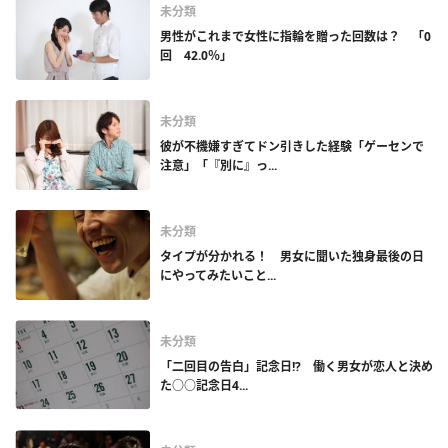
未分類
男性がこれまで女性に指輪を贈った回数は？ 「0
回 42.0％」
未分類
彼が不機嫌すぎてドン引きした経験「ゲーセンで
注意」「『別に』っ...
未分類
タイプが分かれる！ 男女に聞いた独身最後の日
にやってみたいこと...
未分類
「二回目の告白」記念日!? 働く男女が恋人と決め
た○○記念日4...