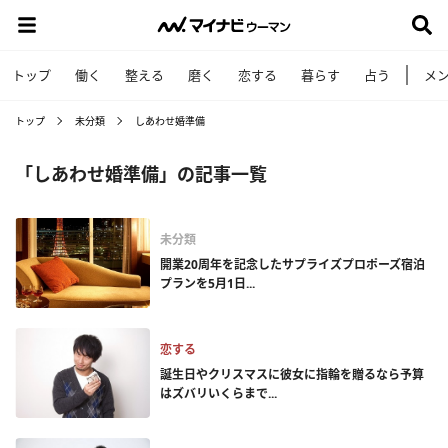
トップ
働く
整える
磨く
恋する
暮らす
占う
メ
トップ
未分類
しあわせ婚準備
「しあわせ婚準備」の記事一覧
未分類
開業20周年を記念したサプライズプロポーズ宿泊
プランを5月1日...
恋する
誕生日やクリスマスに彼女に指輪を贈るなら予算
はズバリいくらまで...