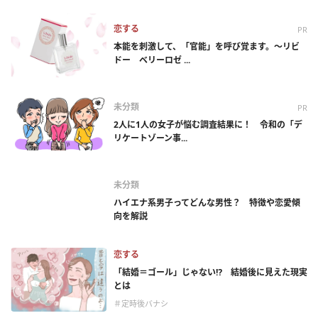
恋する
PR
本能を刺激して、「官能」を呼び覚ます。～リビ
ドー ベリーロゼ ...
未分類
PR
2人に1人の女子が悩む調査結果に！ 令和の「デ
リケートゾーン事...
未分類
ハイエナ系男子ってどんな男性？ 特徴や恋愛傾
向を解説
恋する
「結婚＝ゴール」じゃない⁉ 結婚後に見えた現実
とは
＃定時後バナシ