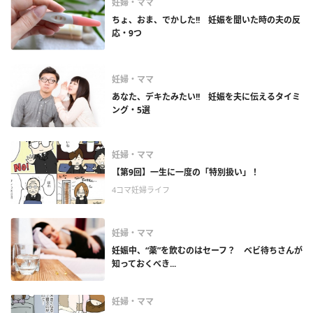
妊婦・ママ
ちょ、おま、でかした!! 妊娠を聞いた時の夫の反
応・9つ
妊婦・ママ
あなた、デキたみたい!! 妊娠を夫に伝えるタイミ
ング・5選
妊婦・ママ
【第9回】一生に一度の「特別扱い」！
4コマ妊婦ライフ
妊婦・ママ
妊娠中、“薬”を飲むのはセーフ？ ベビ待ちさんが
知っておくべき...
妊婦・ママ