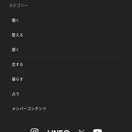
カテゴリー
働く
整える
磨く
恋する
暮らす
占う
メンバーコンテンツ