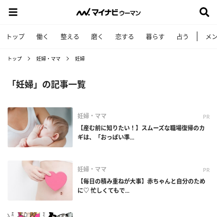
トップ
働く
整える
磨く
恋する
暮らす
占う
メ
トップ
妊婦・ママ
妊婦
「妊婦」の記事一覧
妊婦・ママ
PR
【産む前に知りたい！】スムーズな職場復帰のカ
ギは、「おっぱい準...
妊婦・ママ
PR
【毎日の積み重ねが大事】赤ちゃんと自分のため
に♡ 忙しくてもで...