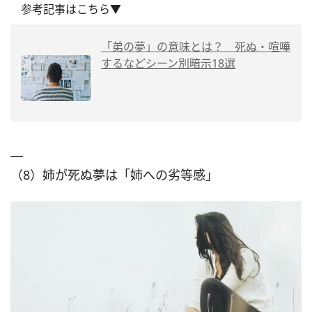
参考記事はこちら▼
「弟の夢」の意味とは？ 死ぬ・喧嘩
するなどシーン別暗示18選
（8）姉が死ぬ夢は「姉への劣等感」