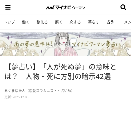
占う
トップ
働く
整える
磨く
恋する
暮らす
メ
【夢占い】「人が死ぬ夢」の意味と
は？ 人物・死に方別の暗示42選
みくまゆたん（恋愛コラムニスト・占い師）
更新: 2025.12.05