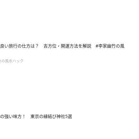
良い旅行の仕方は？ 吉方位・開運方法を解説 #李家幽竹の風
竹の風水ハック
の強い味方！ 東京の縁結び神社5選