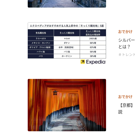
おでかけ
シルバー
とは？
＃トレン
おでかけ
【京都】
説