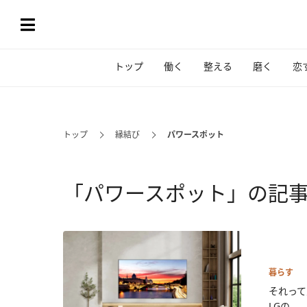
トップ
働く
整える
磨く
恋
トップ
縁結び
パワースポット
「パワースポット」の記
暮らす
それって
LGの...