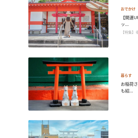
おでかけ
【開運U
ッ...
【特集】
暮らす
お稲荷さ
も紹...