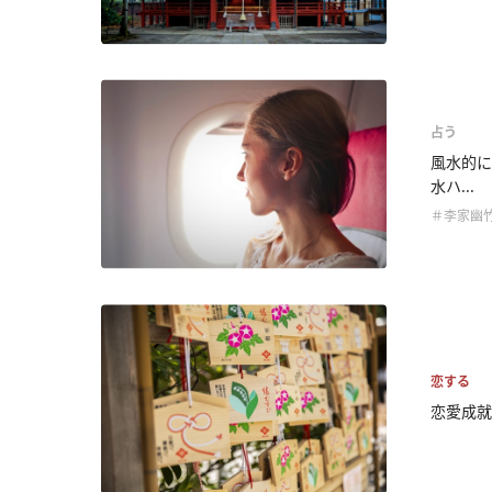
占う
風水的に
水ハ...
＃李家幽
恋する
恋愛成就