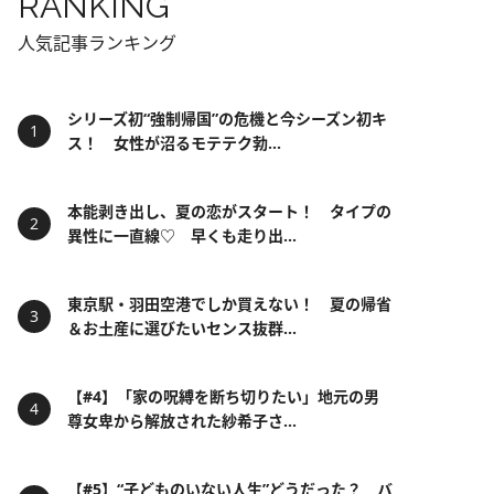
RANKING
人気記事ランキング
シリーズ初“強制帰国”の危機と今シーズン初キ
ス！ 女性が沼るモテテク勃...
本能剥き出し、夏の恋がスタート！ タイプの
異性に一直線♡ 早くも走り出...
東京駅・羽田空港でしか買えない！ 夏の帰省
＆お土産に選びたいセンス抜群...
【#4】「家の呪縛を断ち切りたい」地元の男
尊女卑から解放された紗希子さ...
【#5】“子どものいない人生”どうだった？ バ