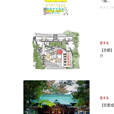
『開...
＃トレン
恋する
【京都】
介
恋する
【恋愛成