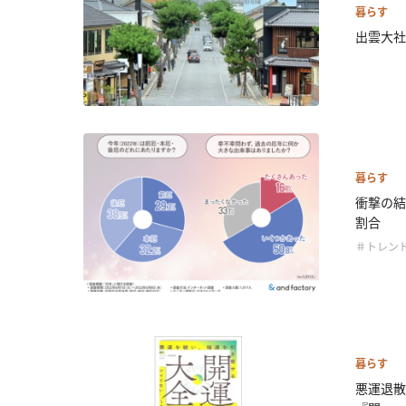
暮らす
出雲大社
暮らす
衝撃の結
割合
＃トレン
暮らす
悪運退散