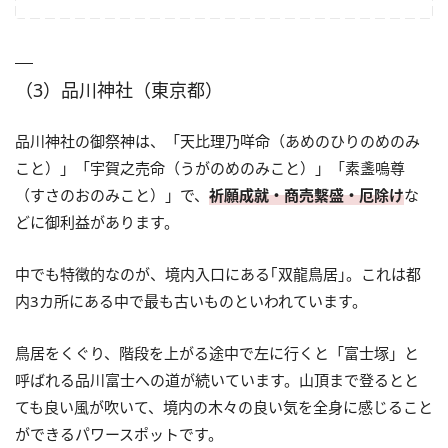
（3）品川神社（東京都）
品川神社の御祭神は、「天比理乃咩命（あめのひりのめのみ
こと）」「宇賀之売命（うがのめのみこと）」「素盞嗚尊
（すさのおのみこと）」で、
祈願成就・商売繫盛・厄除け
な
どに御利益があります。
中でも特徴的なのが、境内入口にある｢双龍鳥居｣。これは都
内3カ所にある中で最も古いものといわれています。
鳥居をくぐり、階段を上がる途中で左に行くと「富士塚」と
呼ばれる品川富士への道が続いています。山頂まで登るとと
ても良い風が吹いて、境内の木々の良い気を全身に感じること
ができるパワースポットです。