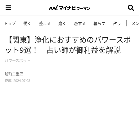
トップ
働く
整える
磨く
恋する
暮らす
占う
メ
【関東】浄化におすすめのパワースポ
ット9選！ 占い師が御利益を解説
パワースポット
琥珀二重四
作成: 2024.07.08