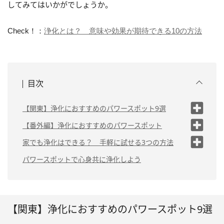
してみてはいかがでしょうか。
Check！：
浄化とは？ 意味や効果が期待できる10の方法
目次
【関東】浄化におすすめのパワースポット9選
（1）東京大神宮（東京
【番外編】浄化におすすめのパワースポット
都）
（1）瀧川神社（静岡
家でも浄化はできる？ 手軽に試せる3つの方法
（2）愛宕神社（東京都）
県）
（1）神棚を作り自宅をパワースポット
パワースポットで心身共に浄化しよう
（2）大瀬神社（静岡
（3）品川神社（東京都）
にする
県）
（2）水が流れる映像や音からパワーを
（4）荏原神社（東京都）
得る
（5）白瀧龍神（神奈川
県）
（3）自分をいたわる
【関東】浄化におすすめのパワースポット9選
（6）秩父神社（埼玉県）