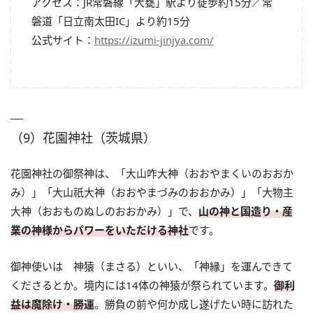
アクセス：JR常磐線「大甕」駅より徒歩約15分／常
磐道「日立南太田IC」より約15分
公式サイト：
https://izumi-jinjya.com/
（9）花園神社（茨城県）
花園神社の御祭神は、「大山咋大神（おおやまくいのおおか
み）」「大山祇大神（おおやまづみのおおかみ）」「大物主
大神（おおものぬしのおおかみ）」で、
山の神と国造り・産
業の神様からパワーをいただける神社
です。
御神使いは 神猿（まさる）といい、「神縁」を運んできて
くださるとか。境内には14体の神猿が祭られています。
御利
益は魔除け・勝運
。勝負の前や何か成し遂げたい時に訪れた