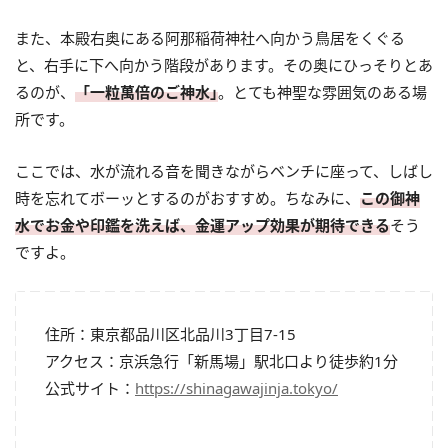
また、本殿右奥にある阿那稲荷神社へ向かう鳥居をくぐる
と、右手に下へ向かう階段があります。その奥にひっそりとあ
るのが、
「一粒萬倍のご神水｣
。とても神聖な雰囲気のある場
所です。
ここでは、水が流れる音を聞きながらベンチに座って、しばし
時を忘れてボーッとするのがおすすめ。ちなみに、
この御神
水でお金や印鑑を洗えば、金運アップ効果が期待できる
そう
ですよ。
住所：東京都品川区北品川3丁目7-15
アクセス：京浜急行「新馬場」駅北口より徒歩約1分
公式サイト：
https://shinagawajinja.tokyo/