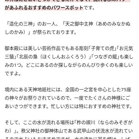
があふれるおすすめのパワースポット
です。
「造化の三神」のお一人、「天之御中主神（あめのみなかぬ
しのかみ）」が祭られております。
御本殿には美しい芸術作品でもある彫刻｢子育ての虎｣｢お元気
三猿｣｢北辰の梟（ほくしんおふくろう）｣｢つなぎの龍｣も楽し
みの1つ。どこにあるのか探しながらのんびり歩くのも楽しい
ですよ。
境内にある天神地祇社には、全国の一之宮を中心とした75座
の神々がお祭りされているので、一度でたくさんの神様にご
あいさつができます。忙しい方には特におすすめの神社です。
そして、ここの水が流れる場所は｢柞の禊川（ならのみそぎが
わ）｣。秩父神社の御神体山である武甲山の伏流水が流れてい
るので水占いもおすすめですが、水の流れに耳を傾け、しば