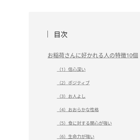
目次
お稲荷さんに好かれる人の特徴10個
（1）信心深い
（2）ポジティブ
（3）お人よし
（4）おおらかな性格
（5）食に対する関心が強い
（6）生命力が強い