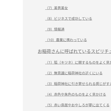
（7）美男美女
（8）ビジネスで成功している
（9）情報通
（10）農業に携わっている
お稲荷さんに呼ばれているスピリチ
（1）狐（キツネ）に関するものをよく見
（2）無意識に稲荷神社の近くにいる
（3）稲荷神社に引き寄せられる感じがす
（4）赤色や朱色のものをよく見かける
（5）赤い鳥居やおやしろが夢に出てくる