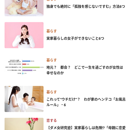
独身でも絶対に「孤独を感じないですむ」方法6つ
暮らす
実家暮らしの女子ができないこと6つ
暮らす
地元？ 都会？ どこで一生を過ごすのが女性は
幸せなのか
暮らす
これって“ウチだけ”？ わが家のヘンテコ「お風呂
ルール」・6
恋する
【ダメ女研究塾】実家暮らしは危険!?「母親に恋愛