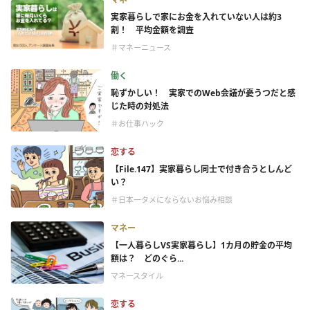
実家暮らしで家にお金を入れていない人は約3
割！ 平均金額を調査
＃マネーニュース
働く
恥ずかしい！ 実家でのWeb会議が憂うつだと感
じた時の対処法
＃お仕事ハック
恋する
【File.147】実家暮らし同士で付き合うとしんど
い？
＃日本一タメにならないお悩み相談
マネー
【一人暮らしVS実家暮らし】1カ月の貯金の平均
額は？ どのぐら...
マネースタイル
恋する