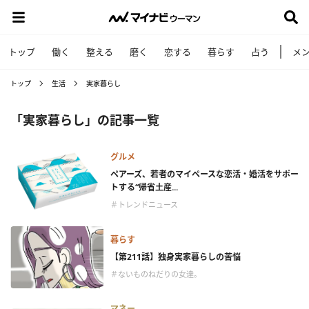
トップ
働く
整える
磨く
恋する
暮らす
占う
メ
トップ
生活
実家暮らし
「実家暮らし」の記事一覧
グルメ
ペアーズ、若者のマイペースな恋活・婚活をサポー
トする“帰省土産...
＃トレンドニュース
暮らす
【第211話】独身実家暮らしの苦悩
＃ないものねだりの女達。
マネー