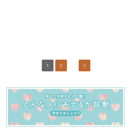
…
1
2