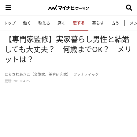
恋する
トップ
働く
整える
磨く
暮らす
占う
メ
【専門家監修】実家暮らし男性と結婚
しても大丈夫？ 何歳までOK？ メリ
ットは？
にらさわあきこ（文筆家、美容研究家）
ファナティック
更新: 2019.04.25