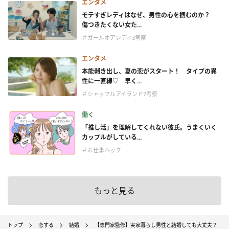
エンタメ
モテすぎレディはなぜ、男性の心を掴むのか？
傷つきたくない女た...
＃ガールオアレディ3考察
エンタメ
本能剥き出し、夏の恋がスタート！ タイプの異
性に一直線♡ 早く...
＃シャッフルアイランド7考察
働く
「推し活」を理解してくれない彼氏。うまくいく
カップルがしている...
＃お仕事ハック
もっと見る
トップ
恋する
結婚
【専門家監修】実家暮らし男性と結婚しても大丈夫？ 何