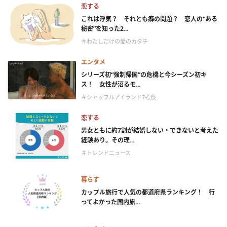
恋する
これは浮気？ それとも癖の問題？ 恋人の“ある
秘密”を知った2...
＃わたしだけの愛のカタチ
エンタメ
シリーズ初“強制帰国”の危機と今シーズン初キ
ス！ 女性が沼るモ...
＃シャッフルアイランド7考察
恋する
男女ともに約7割が結婚しない・できないと考えた
経験あり。その理...
＃トレンドニュース
暮らす
カップル旅行で人気の都道府県ランキング！ 行
ってよかった国内旅...