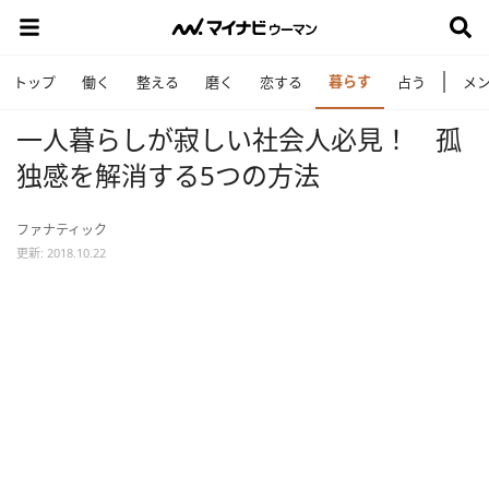
暮らす
トップ
働く
整える
磨く
恋する
占う
メ
一人暮らしが寂しい社会人必見！ 孤
独感を解消する5つの方法
ファナティック
更新: 2018.10.22