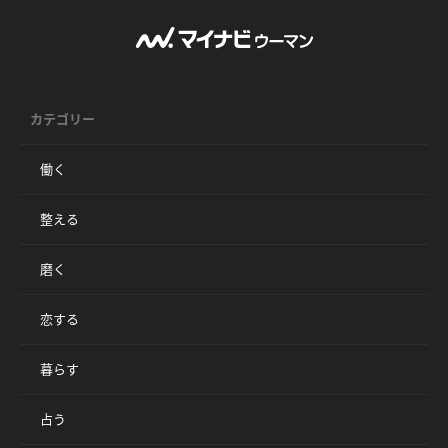
カテゴリー
働く
整える
磨く
恋する
暮らす
占う