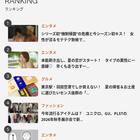
RANKING
ランキング
エンタメ
シリーズ初“強制帰国”の危機と今シーズン初キス！ 女
性が沼るモテテク勃発で...
エンタメ
本能剥き出し、夏の恋がスタート！ タイプの異性に一
直線♡ 早くも走り出す一...
グルメ
東京駅・羽田空港でしか買えない！ 夏の帰省＆お土産
に選びたいセンス抜群の「...
ファッション
今年流行るアイテムは？ ユニクロ、GU、PLSTの
2026年秋冬展示会で新...
エンタメ