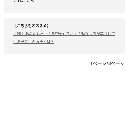
しれません。
【こちらもオススメ】
【PR】あなたも出会える!?米国でカップルの1／3が実践して
いる出会いの方法とは？
1ページ/3ページ