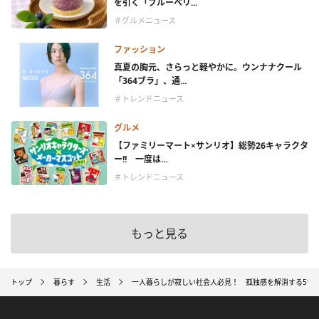
を引く「ブルーベリ...
＃グルメニュース
ファッション
真夏の胸元、さらっと軽やかに。ウンナナクール
「364ブラ」、通...
＃トレンドニュース
グルメ
【ファミリーマート×サンリオ】総勢26キャラクタ
ー!! 一度は...
＃トレンドニュース
もっと見る
トップ
暮らす
生活
一人暮らしが寂しい社会人必見！ 孤独感を解消する5つ