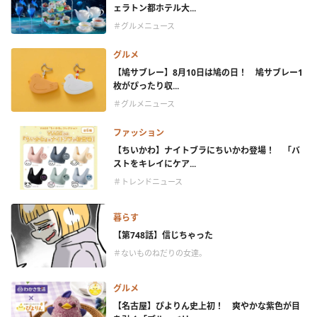
ェラトン都ホテル大...
＃グルメニュース
グルメ
【鳩サブレー】8月10日は鳩の日！ 鳩サブレー1
枚がぴったり収...
＃グルメニュース
ファッション
【ちいかわ】ナイトブラにちいかわ登場！ 「バ
ストをキレイにケア...
＃トレンドニュース
暮らす
【第748話】信じちゃった
＃ないものねだりの女達。
グルメ
【名古屋】ぴよりん史上初！ 爽やかな紫色が目