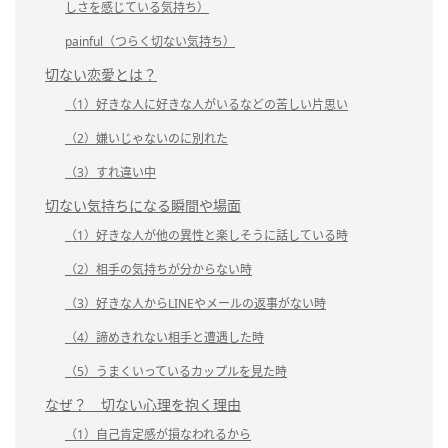
しさを感じている気持ち）
painful（つらく切ない気持ち）
切ない恋愛とは？
（1）好きな人に好きな人がいるなどの苦しい片思い
（2）嫌いじゃないのに別れた
（3）すれ違い中
切ない気持ちになる瞬間や場面
（1）好きな人が他の異性と楽しそうに話している時
（2）相手の気持ちが分からない時
（3）好きな人からLINEやメールの返事がない時
（4）諦めきれない相手と遭遇した時
（5）うまくいっているカップルを見た時
なぜ？ 切ない心理を抱く理由
（1）自己肯定感が損なわれるから