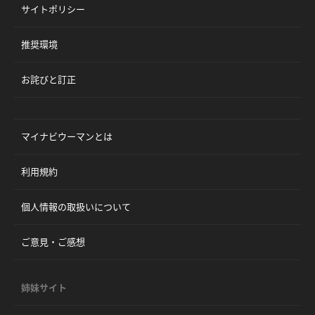
サイトポリシー
推奨環境
お詫びと訂正
マイナビウーマンとは
利用規約
個人情報の取扱いについて
ご意見・ご感想
姉妹サイト