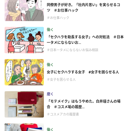
同僚男子が好き。「社内片思い」を実らせるコ
ツ ＃お仕事ハック
＃お仕事ハック
働く
「セクハラを助長する女子」への対処法 ＃日本
一タメにならないお...
＃日本一タメにならないお悩み相談
働く
女子にセクハラする女子 #女子を困らせる人
＃女子を困らせる人
磨く
「モテメイク」はもうやめた。白井瑶さんの場
合 ＃コスメ垢の履歴...
＃コスメアカの履歴書
働く