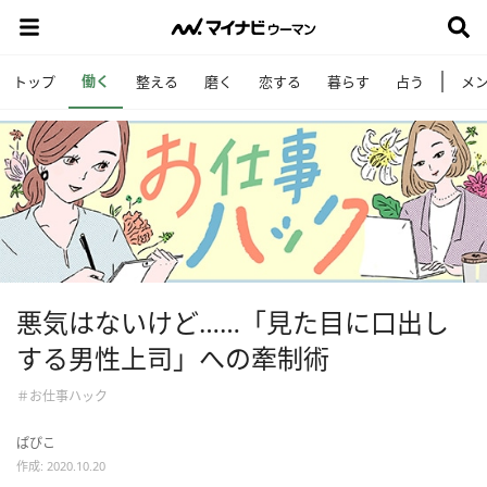
働く
トップ
整える
磨く
恋する
暮らす
占う
メ
悪気はないけど……「見た目に口出し
する男性上司」への牽制術
＃お仕事ハック
ぱぴこ
作成: 2020.10.20