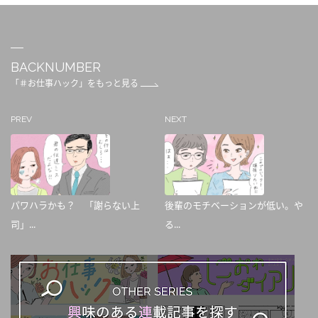
BACKNUMBER
「＃お仕事ハック」をもっと見る
PREV
NEXT
パワハラかも？ 「謝らない上
後輩のモチベーションが低い。や
司」...
る...