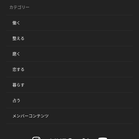
カテゴリー
働く
整える
磨く
恋する
暮らす
占う
メンバーコンテンツ