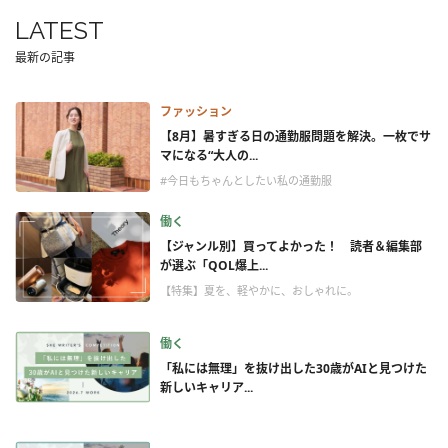
LATEST
最新の記事
ファッション
【8月】暑すぎる日の通勤服問題を解決。一枚でサ
マになる“大人の...
#今日もちゃんとしたい私の通勤服
働く
【ジャンル別】買ってよかった！ 読者＆編集部
が選ぶ「QOL爆上...
【特集】夏を、軽やかに、おしゃれに。
働く
「私には無理」を抜け出した30歳がAIと見つけた
新しいキャリア...