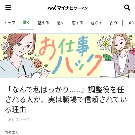
働く
トップ
整える
磨く
恋する
暮らす
占う
メ
「なんで私ばっかり……」調整役を任
される人が、実は職場で信頼されてい
る理由
＃お仕事ハック
ヨダエリ