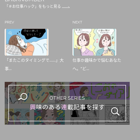
「＃お仕事ハック」をもっと見る
PREV
NEXT
「またこのタイミングで……」大
仕事か趣味かで悩むあなた
事...
へ。“ど...