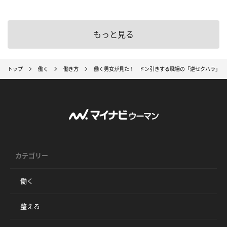
もっと見る
トップ
働く
働き方
働く男女が見た！ ドン引きする職場の「逆セクハラ」12
カテゴリー
働く
整える