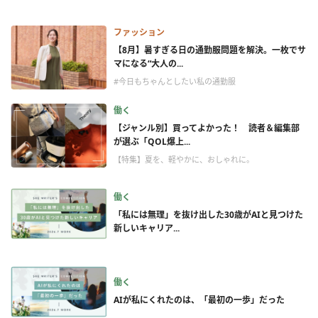
ファッション
【8月】暑すぎる日の通勤服問題を解決。一枚でサ
マになる“大人の...
#今日もちゃんとしたい私の通勤服
働く
【ジャンル別】買ってよかった！ 読者＆編集部
が選ぶ「QOL爆上...
【特集】夏を、軽やかに、おしゃれに。
働く
「私には無理」を抜け出した30歳がAIと見つけた
新しいキャリア...
働く
AIが私にくれたのは、「最初の一歩」だった