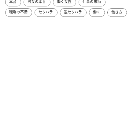
本音
男女の本音
働く女性
仕事の愚痴
職場の不満
セクハラ
逆セクハラ
働く
働き方