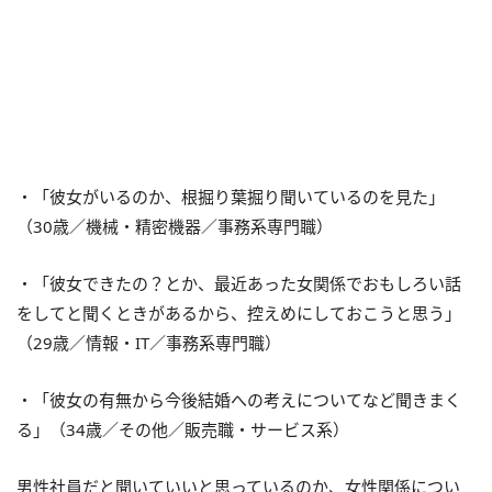
・「彼女がいるのか、根掘り葉掘り聞いているのを見た」
（30歳／機械・精密機器／事務系専門職）
・「彼女できたの？とか、最近あった女関係でおもしろい話
をしてと聞くときがあるから、控えめにしておこうと思う」
（29歳／情報・IT／事務系専門職）
・「彼女の有無から今後結婚への考えについてなど聞きまく
る」（34歳／その他／販売職・サービス系）
男性社員だと聞いていいと思っているのか、女性関係につい