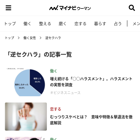
トップ
働く
整える
磨く
恋する
暮らす
占う
メ
トップ
働く女性
逆セクハラ
「逆セクハラ」の記事一覧
働く
増え続ける「○○ハラスメント」。ハラスメント
の実態を調査
＃ビジネスニュース
恋する
むっつりスケベとは？ 意味や特徴＆撃退法を徹
底解説
働く