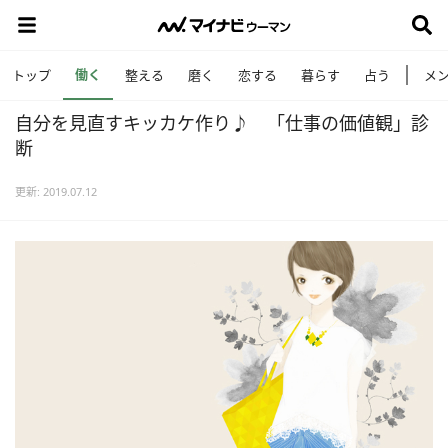
働く
トップ
整える
磨く
恋する
暮らす
占う
メ
自分を見直すキッカケ作り♪ 「仕事の価値観」診
断
更新: 2019.07.12